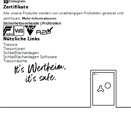
Instagram
Zertifikate
Alle unsere Produkte werden von unabhängigen Prüfstellen getestet und
zertifiziert.
Mehr Informationen
Sicherheitsverbände | Prüfstellen
Nützliche Links
Tresore
Tresortüren
Schließfachanlagen
Schließfachanlagen Software
It's Wertheim,
Tresorräume
it's safe.
© 2026 Wertheim Vertriebsgesellschaft m.b.H.
Impressum
Datenschutzerklärung
AGB
Abmelden