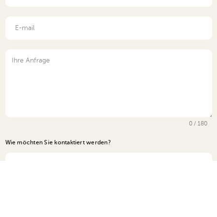
0 / 180
Wie möchten Sie kontaktiert werden?
Anruf oder E-Mail, keine Präferenz
Wir verwenden Ihre Daten ausschließlich gemäß unserer
Datenschutzerklärung.
Link