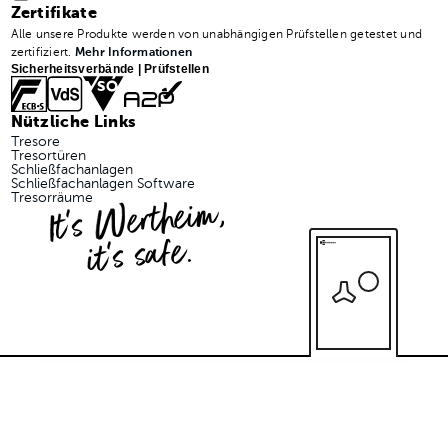
Zertifikate
Alle unsere Produkte werden von unabhängigen Prüfstellen getestet und
zertifiziert.
Mehr Informationen
Sicherheitsverbände | Prüfstellen
Nützliche Links
Tresore
Tresortüren
Schließfachanlagen
Schließfachanlagen Software
It's Wertheim,
Tresorräume
it's safe.
© 2026 Wertheim Vertriebsgesellschaft m.b.H.
Impressum
Datenschutzerklärung
AGB
Abmelden