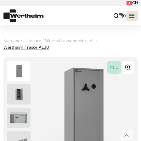
CH
0
Startseite
/
Tresore
/
Wertschutzschränke
/
AL
/
Wertheim Tresor AL30
NEU