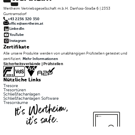
Wertheim Vertriebsgesellschaft m.b.H. Danfoss-Straße 6 | 2353
Guntramsdorf
+43 2236 320 350
office@wertheim.at
LinkedIn
YouTube
Instagram
Zertifikate
Alle unsere Produkte werden von unabhängigen Prüfstellen getestet und
zertifiziert.
Mehr Informationen
Sicherheitsverbände | Prüfstellen
Nützliche Links
Tresore
Tresortüren
Schließfachanlagen
Schließfachanlagen Software
It's Wertheim,
Tresorräume
it's safe.