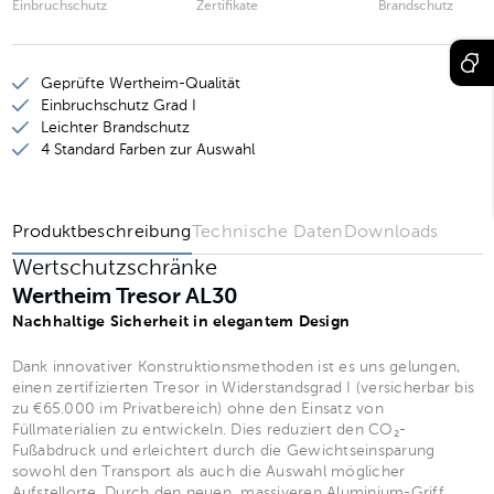
Einbruchschutz
Zertifikate
Brandschutz
Wertheim Tresor AL20
Wertheim Tresor AL25
Geprüfte Wertheim-Qualität
Wertheim Tresor AL30
Einbruchschutz Grad I
Leichter Brandschutz
Wertheim Tresor AL35
4 Standard Farben zur Auswahl
Wertheim Tresor AL40
Produktbeschreibung
Technische Daten
Downloads
Wertschutzschränke
Wertheim Tresor AL30
Nachhaltige Sicherheit in elegantem Design
Dank innovativer Konstruktionsmethoden ist es uns gelungen,
einen zertifizierten Tresor in Widerstandsgrad I (versicherbar bis
zu €65.000 im Privatbereich) ohne den Einsatz von
Füllmaterialien zu entwickeln. Dies reduziert den CO₂-
Fußabdruck und erleichtert durch die Gewichtseinsparung
sowohl den Transport als auch die Auswahl möglicher
Aufstellorte. Durch den neuen, massiveren Aluminium-Griff