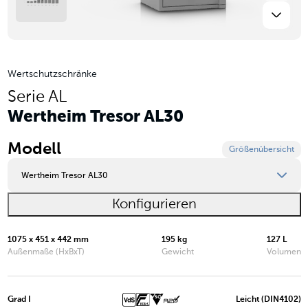
Wertschutzschränke
Serie AL
Wertheim Tresor AL30
Modell
Größenübersicht
Wertheim Tresor AL30
Konfigurieren
Wertheim Tresor AL03
Wertheim Tresor AL05
1075 x 451 x 442 mm
195 kg
127 L
Außenmaße (HxBxT)
Gewicht
Volumen
Wertheim Tresor AL10
Wertheim Tresor AL15
Grad I
Leicht (DIN4102)