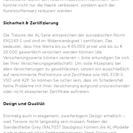
konnte nicht nur die Haptik verbessert, sondern auch der
Kunststoffeinsatz reduziert werden.
Sicherheit & Zertifizierung
Die Tresore der AL-Serie entsprechen der europäischen Norm
EN1143-1 und sind im Widerstandsgrad I zertifiziert. Das
bedeutet, dass Ihre Werte bis zu € 65.000 privat und bis zu €
20.000 gewerblich versichert werden können (die
Versicherungswerte können variieren – bitte erkundigen Sie sich
bei Ihrer Versicherungsgesellschaft). Um volle Akzeptanz bei
allen Versicherungen zu gewährleisten, setzen wir ausschließlich
auf renommierte Prüfinstitute und Zertifikate wie VdS, ECB-S,
VSÖ und A2P. So können Sie sicher sein, dass im Schadensfall
keine Probleme mit Ihrer Versicherung aufgrund unzureichender
oder nicht akzeptierter Zertifikate auftreten.
Design und Qualität
Erstmalig auch in elegantem, zweifarbigem Design erhältlich –
weil Tresore nicht langweilig sein müssen. Neben der
Standardfarbe Grey (RAL7037 Staubgrau) können die AL-Modelle
auch in den stilvollen Farbkombinationen Sand, Stone und