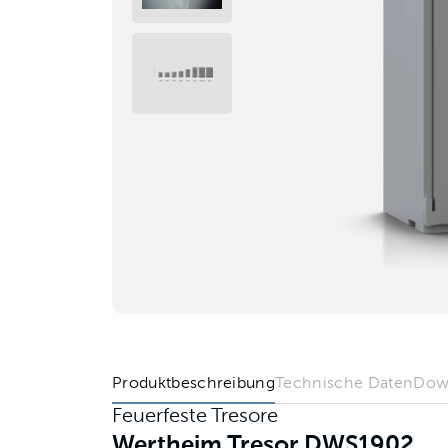
Produktbeschreibung
Technische Daten
Dow
Feuerfeste Tresore
Wertheim Tresor DWS1902