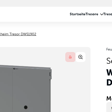
theim Tresor DWS1902
Feu
S
W
D
M