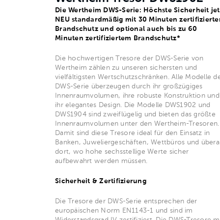
Die Wertheim DWS-Serie: Höchste Sicherheit jet
NEU standardmäßig mit 30 Minuten zertifiziert
Brandschutz und optional auch bis zu 60
Minuten zertifiziertem Brandschutz*
Die hochwertigen Tresore der DWS-Serie von
Wertheim zählen zu unseren sichersten und
vielfältigsten Wertschutzschränken. Alle Modelle d
DWS-Serie überzeugen durch ihr großzügiges
Innenraumvolumen, ihre robuste Konstruktion und
ihr elegantes Design. Die Modelle DWS1902 und
DWS1904 sind zweiflügelig und bieten das größte
Innenraumvolumen unter den Wertheim-Tresoren.
Damit sind diese Tresore ideal für den Einsatz in
Banken, Juweliergeschäften, Wettbüros und überal
dort, wo hohe sechsstellige Werte sicher
aufbewahrt werden müssen.
Sicherheit & Zertifizierung
Die Tresore der DWS-Serie entsprechen der
europäischen Norm EN1143-1 und sind im
Widerstandsgrad IV zertifiziert. Die DWS-Tresore m