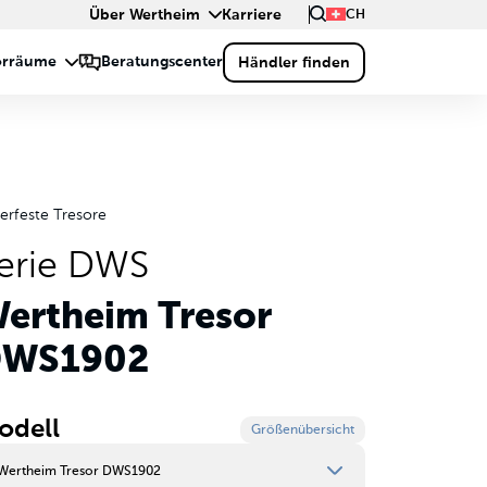
Über Wertheim
Karriere
CH
erfeste Tresore
erie DWS
ertheim Tresor
WS1902
odell
Größenübersicht
Wertheim Tresor DWS1902