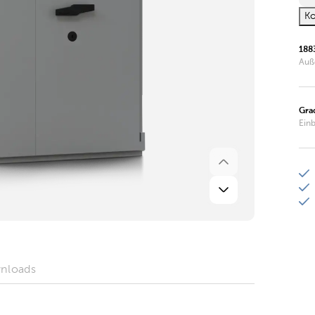
Ko
188
Auß
Gra
Ein
nloads