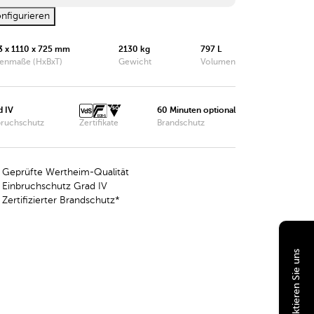
nfigurieren
Wertheim Tresor DWS0849
3 x 1110 x 725 mm
2130 kg
797 L
Wertheim Tresor DWS0850
enmaße (HxBxT)
Gewicht
Volumen
Wertheim Tresor DWS1000
Wertheim Tresor DWS1200
d IV
60 Minuten optional
bruchschutz
Zertifikate
Brandschutz
Wertheim Tresor DWS1600
Wertheim Tresor DWS1901
Geprüfte Wertheim-Qualität
Einbruchschutz Grad IV
Wertheim Tresor DWS1903
Zertifizierter Brandschutz*
Wertheim Tresor DWS1902
Wertheim Tresor DWS1904
Kontaktieren Sie uns