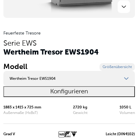
Feuerfeste Tresore
Serie EWS
Wertheim Tresor EWS1904
Modell
Größenübersicht
Wertheim Tresor EWS1904
Konfigurieren
Wertheim Tresor EWS0849
Wertheim Tresor EWS0850
1883 x 1415 x 725 mm
2720 kg
1050 L
Außenmaße (HxBxT)
Gewicht
Volumen
Wertheim Tresor EWS1000
Wertheim Tresor EWS1200
Grad V
Leicht (DIN4102)