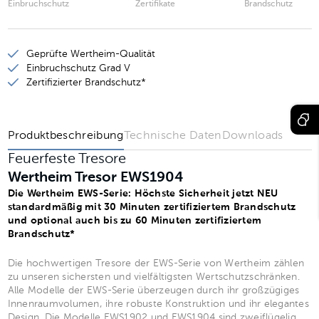
Einbruchschutz
Zertifikate
Brandschutz
Wertheim Tresor EWS1600
Wertheim Tresor EWS1901
Geprüfte Wertheim-Qualität
Wertheim Tresor EWS1903
Einbruchschutz Grad V
Zertifizierter Brandschutz*
Wertheim Tresor EWS1902
Wertheim Tresor EWS1904
Produktbeschreibung
Technische Daten
Downloads
Feuerfeste Tresore
Wertheim Tresor EWS1904
Die Wertheim EWS-Serie: Höchste Sicherheit jetzt NEU
standardmäßig mit 30 Minuten zertifiziertem Brandschutz
und optional auch bis zu 60 Minuten zertifiziertem
Brandschutz*
Die hochwertigen Tresore der EWS-Serie von Wertheim zählen
zu unseren sichersten und vielfältigsten Wertschutzschränken.
Alle Modelle der EWS-Serie überzeugen durch ihr großzügiges
Innenraumvolumen, ihre robuste Konstruktion und ihr elegantes
Design. Die Modelle EWS1902 und EWS1904 sind zweiflügelig