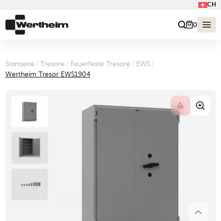
CH
0
Startseite
/
Tresore
/
Feuerfeste Tresore
/
EWS
/
Wertheim Tresor EWS1904