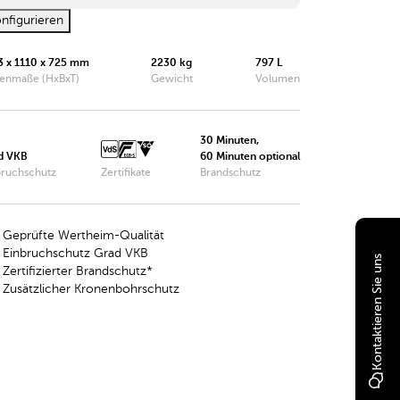
nfigurieren
Wertheim Tresor EWS0849KB
3 x 1110 x 725 mm
2230 kg
797 L
Wertheim Tresor EWS0850KB
enmaße (HxBxT)
Gewicht
Volumen
Wertheim Tresor EWS1000KB
Wertheim Tresor EWS1200KB
30 Minuten,
d VKB
60 Minuten optional
bruchschutz
Wertheim Tresor EWS1600KB
Zertifikate
Brandschutz
Wertheim Tresor EWS1901KB
Geprüfte Wertheim-Qualität
Wertheim Tresor EWS1903KB
Einbruchschutz Grad VKB
Kontaktieren Sie uns
Zertifizierter Brandschutz*
Wertheim Tresor EWS1902KB
Zusätzlicher Kronenbohrschutz
Wertheim Tresor EWS1904KB