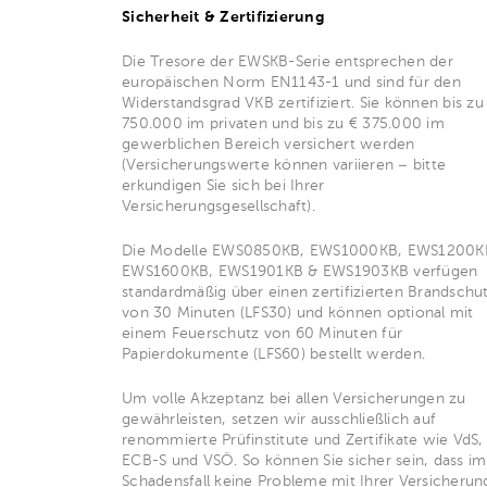
Sicherheit & Zertifizierung
Die Tresore der EWSKB-Serie entsprechen der
europäischen Norm EN1143-1 und sind für den
Widerstandsgrad VKB zertifiziert. Sie können bis zu
750.000 im privaten und bis zu € 375.000 im
gewerblichen Bereich versichert werden
(Versicherungswerte können variieren – bitte
erkundigen Sie sich bei Ihrer
Versicherungsgesellschaft).
Die Modelle EWS0850KB, EWS1000KB, EWS1200K
EWS1600KB, EWS1901KB & EWS1903KB verfügen
standardmäßig über einen zertifizierten Brandschu
von 30 Minuten (LFS30) und können optional mit
einem Feuerschutz von 60 Minuten für
Papierdokumente (LFS60) bestellt werden.
Um volle Akzeptanz bei allen Versicherungen zu
gewährleisten, setzen wir ausschließlich auf
renommierte Prüfinstitute und Zertifikate wie VdS,
ECB-S und VSÖ. So können Sie sicher sein, dass im
Schadensfall keine Probleme mit Ihrer Versicherun