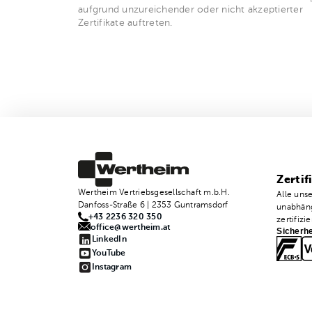
aufgrund unzureichender oder nicht akzeptierter
Zertifikate auftreten.
Zertif
Wertheim Vertriebsgesellschaft m.b.H.
Alle uns
Danfoss-Straße 6 | 2353 Guntramsdorf
unabhäng
+43 2236 320 350
zertifizie
office@wertheim.at
Sicherhe
LinkedIn
YouTube
Instagram