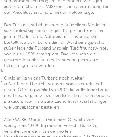
Schlossmodellen möglich. Alle Modelle verfügen
außerdem über eine VdS-zertifizierte Vorrüstung für
den Anschluss an eine Einbruchmeldeanlage.
Das Türband ist bei unseren einflügeligen Modellen
 €
standardmäßig rechts angeschlagen und kann bei
jedem Modell ohne Aufpreis mit Linksanschlag
bestellt werden. Durch das für Wertheim typische,
außenliegende Türband wird ein Türöffnungswinkel
von bis zu 180° ermöglicht. Dadurch kann die
gesamte Innenbreite des Tresors bequem zum
Befüllen genutzt werden.
B,
Optional kann das Türband noch weiter
tz
außenliegend bestellt werden, sodass bereits bei
einem Öffnungswinkel von 90° die volle Innenbreite
des Tresors genutzt werden kann. Dies ist besonders
praktisch, wenn Sie zusätzliche Innenausstattungen
wie Schließfächer bestellen.
Alle EWSKB-Modelle mit einem Gewicht von
weniger als 1.000 kg müssen vorschriftsmäßig
verankert werden, um den vollen
g