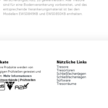
Versicherungsschutz zu gewährleisten. Alle Tresore
sind für eine Bodenverankerung vorbereitet, und das
entsprechende Verankerungsmaterial ist bei den
Modellen EWS0849KB und EWS0850KB enthalten.
ikate
Nützliche Links
Tresore
ere Produkte werden von
Tresortüren
igen Prüfstellen getestet und
Schließfachanlagen
rt.
Mehr Informationen
Schließfachanlagen
itsverbände | Prüfstellen
Software
Tresorräume