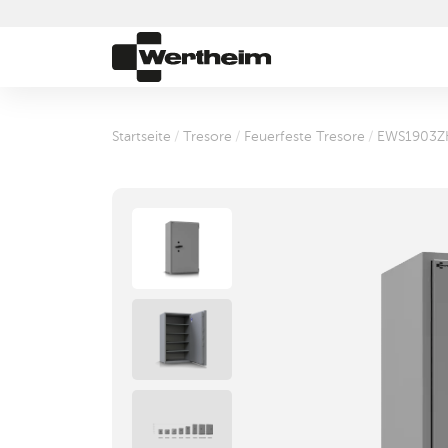
Startseite
/
Tresore
/
Feuerfeste Tresore
/
EWS1903Z