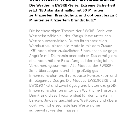
Die Wertheim EWSKB-Serie: Extreme Sicherheit
jetzt NEU standardmäßig mit 30 Minuten
zertifiziertem Brandschutz und optional bis zu 
Minuten zertifiziertem Brandschutz*
Die hochwertigen Tresore der EWSKB-Serie von
Wertheim zählen zu der Königsklasse unter den
Wertschutzschränken. Durch ihren speziellen
Wandaufbau bieten alle Modelle mit dem Zusatz
„KB“ noch einen zusätzlichen Einbruchschutz geg
Angriffe mit Diamantkronenbohrer. Das ermöglicht
eine noch höhere Einstufung bei den möglichen
Versicherungssummen. Alle Modelle der EWSKB-
Serie überzeugen durch ihr großzügiges
Innenraumvolumen, ihre robuste Konstruktion und
ihr elegantes Design. Die Modelle EWS1902KB und
EWS1904KB sind zweiflügelig und bieten das größt
Innenraumvolumen unter den Wertheim-Tresoren.
Damit sind diese Tresore ideal für den Einsatz in
Banken, Juweliergeschäften, Wettbüros und überal
dort, wo hohe sechsstellige Werte sicher
aufbewahrt werden müssen.