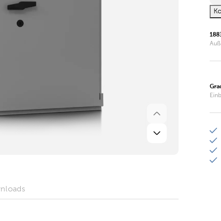
Ko
188
Auß
Gra
Ein
nloads