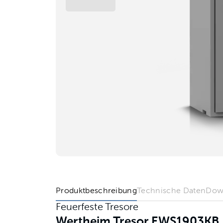
Produktbeschreibung
Technische Daten
Dow
Feuerfeste Tresore
Wertheim Tresor EWS1903KB