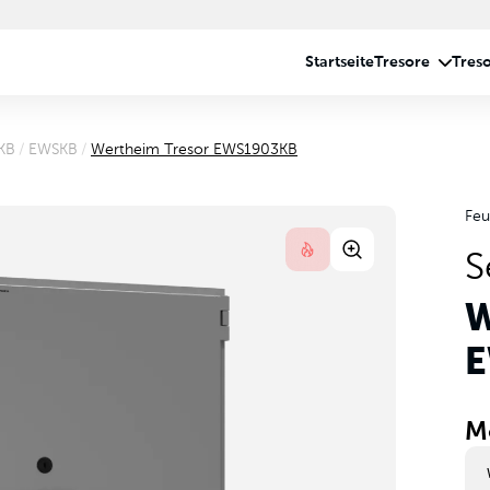
KB
/
EWSKB
/
Wertheim Tresor EWS1903KB
Feu
S
W
E
M