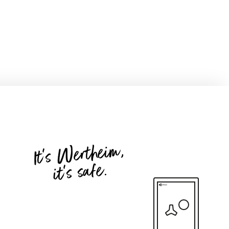
It's Wertheim,
it's safe.