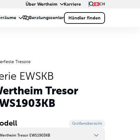
Über Wertheim
Karriere
CH
erfeste Tresore
erie EWSKB
ertheim Tresor
WS1903KB
odell
Größenübersicht
Wertheim Tresor EWS1903KB