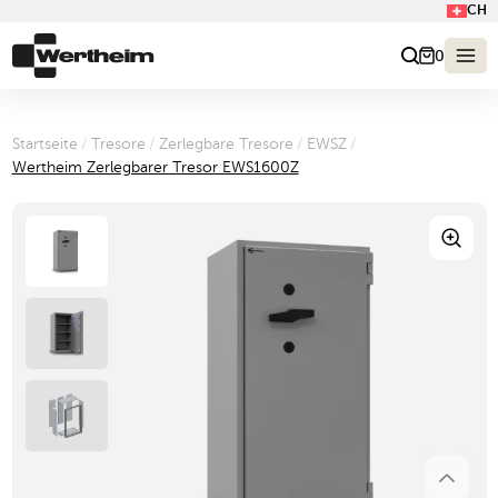
CH
0
Startseite
/
Tresore
/
Zerlegbare Tresore
/
EWSZ
/
Wertheim Zerlegbarer Tresor EWS1600Z