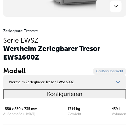
Zerlegbare Tresore
Serie EWSZ
Wertheim Zerlegbarer Tresor
EWS1600Z
Modell
Größenübersicht
Wertheim Zerlegbarer Tresor EWS1600Z
Konfigurieren
Wertheim Zerlegbarer Tresor EWS1000Z
Wertheim Zerlegbarer Tresor EWS1200Z
1558 x 830 x 735 mm
1714 kg
439 L
Außenmaße (HxBxT)
Gewicht
Volumen
Wertheim Zerlegbarer Tresor EWS1600Z