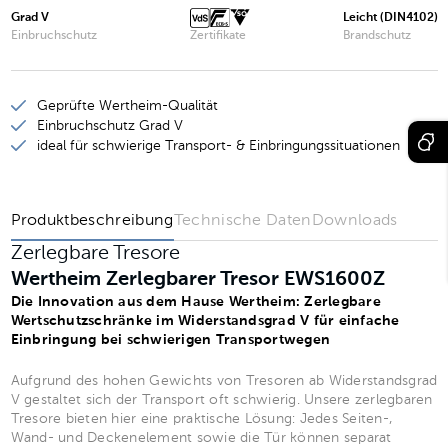
Wertheim Zerlegbarer Tresor EWS1901Z
Grad V
Leicht (DIN4102)
Einbruchschutz
Zertifikate
Brandschutz
Wertheim Zerlegbarer Tresor EWS1903Z
Wertheim Zerlegbarer Tresor EWS1902Z
Geprüfte Wertheim-Qualität
Wertheim Zerlegbarer Tresor EWS1904Z
Einbruchschutz Grad V
ideal für schwierige Transport- & Einbringungssituationen
Produktbeschreibung
Technische Daten
Downloads
Zerlegbare Tresore
Wertheim Zerlegbarer Tresor EWS1600Z
Die Innovation aus dem Hause Wertheim: Zerlegbare
Wertschutzschränke im Widerstandsgrad V für einfache
Einbringung bei schwierigen Transportwegen
Aufgrund des hohen Gewichts von Tresoren ab Widerstandsgrad
V gestaltet sich der Transport oft schwierig. Unsere zerlegbaren
Tresore bieten hier eine praktische Lösung: Jedes Seiten-,
Wand- und Deckenelement sowie die Tür können separat