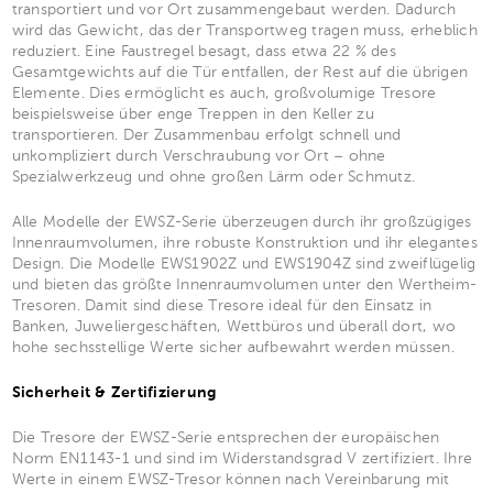
transportiert und vor Ort zusammengebaut werden. Dadurch
wird das Gewicht, das der Transportweg tragen muss, erheblich
reduziert. Eine Faustregel besagt, dass etwa 22 % des
Gesamtgewichts auf die Tür entfallen, der Rest auf die übrigen
Elemente. Dies ermöglicht es auch, großvolumige Tresore
beispielsweise über enge Treppen in den Keller zu
transportieren. Der Zusammenbau erfolgt schnell und
unkompliziert durch Verschraubung vor Ort – ohne
Spezialwerkzeug und ohne großen Lärm oder Schmutz.
Alle Modelle der EWSZ-Serie überzeugen durch ihr großzügiges
Innenraumvolumen, ihre robuste Konstruktion und ihr elegantes
Design. Die Modelle EWS1902Z und EWS1904Z sind zweiflügelig
und bieten das größte Innenraumvolumen unter den Wertheim-
Tresoren. Damit sind diese Tresore ideal für den Einsatz in
Banken, Juweliergeschäften, Wettbüros und überall dort, wo
hohe sechsstellige Werte sicher aufbewahrt werden müssen.
Sicherheit & Zertifizierung
Die Tresore der EWSZ-Serie entsprechen der europäischen
Norm EN1143-1 und sind im Widerstandsgrad V zertifiziert. Ihre
Werte in einem EWSZ-Tresor können nach Vereinbarung mit