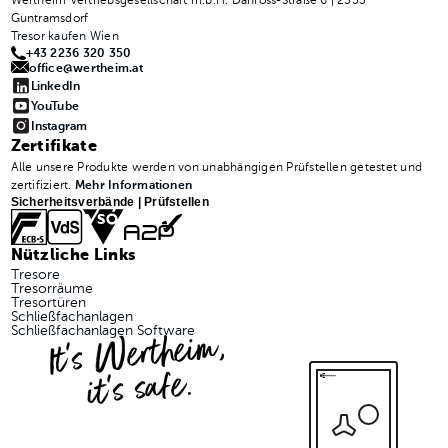
Wertheim Vertriebsgesellschaft m.b.H. Danfoss-Straße 6 | 2353
Guntramsdorf
Tresor kaufen Wien
+43 2236 320 350
office@wertheim.at
LinkedIn
YouTube
Instagram
Zertifikate
Alle unsere Produkte werden von unabhängigen Prüfstellen getestet und
zertifiziert.
Mehr Informationen
Sicherheitsverbände | Prüfstellen
Nützliche Links
Tresore
Tresorräume
Tresortüren
Schließfachanlagen
It's Wertheim,
Schließfachanlagen Software
it's safe.