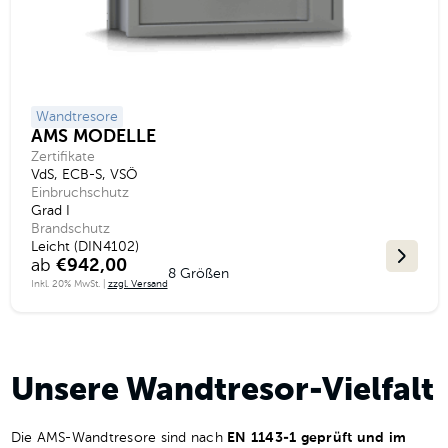
Wandtresore
AMS MODELLE
Zertifikate
VdS, ECB-S, VSÖ
Einbruchschutz
Grad I
Brandschutz
Leicht (DIN4102)
ab
€942,00
8 Größen
Inkl. 20% MwSt. |
zzgl. Versand
Unsere Wandtresor-Vielfalt
Die AMS-Wandtresore sind nach
EN 1143-1 geprüft und im