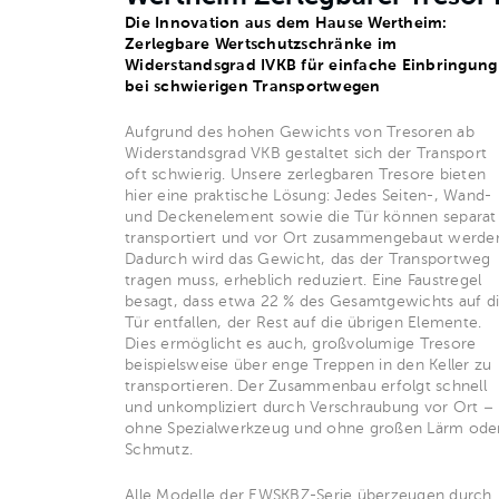
Die Innovation aus dem Hause Wertheim:
Zerlegbare Wertschutzschränke im
Widerstandsgrad IVKB für einfache Einbringung
bei schwierigen Transportwegen
Aufgrund des hohen Gewichts von Tresoren ab
Widerstandsgrad VKB gestaltet sich der Transport
oft schwierig. Unsere zerlegbaren Tresore bieten
hier eine praktische Lösung: Jedes Seiten-, Wand-
und Deckenelement sowie die Tür können separat
transportiert und vor Ort zusammengebaut werde
Dadurch wird das Gewicht, das der Transportweg
tragen muss, erheblich reduziert. Eine Faustregel
besagt, dass etwa 22 % des Gesamtgewichts auf d
Tür entfallen, der Rest auf die übrigen Elemente.
Dies ermöglicht es auch, großvolumige Tresore
beispielsweise über enge Treppen in den Keller zu
transportieren. Der Zusammenbau erfolgt schnell
und unkompliziert durch Verschraubung vor Ort –
ohne Spezialwerkzeug und ohne großen Lärm ode
Schmutz.
Alle Modelle der EWSKBZ-Serie überzeugen durch