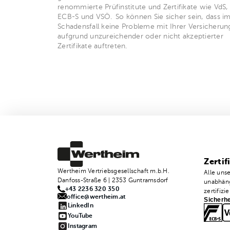
renommierte Prüfinstitute und Zertifikate wie VdS,
ECB-S und VSÖ. So können Sie sicher sein, dass i
Schadensfall keine Probleme mit Ihrer Versicherun
aufgrund unzureichender oder nicht akzeptierter
Zertifikate auftreten.
Zertif
Wertheim Vertriebsgesellschaft m.b.H.
Alle uns
Danfoss-Straße 6 | 2353 Guntramsdorf
unabhäng
+43 2236 320 350
zertifizie
office@wertheim.at
Sicherhe
LinkedIn
YouTube
Instagram