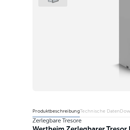
Produktbeschreibung
Technische Daten
Dow
Zerlegbare Tresore
Wertheim Zerlegbarer Treso