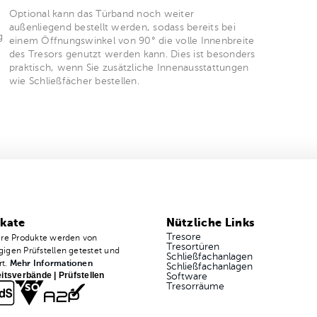
Optional kann das Türband noch weiter
m
außenliegend bestellt werden, sodass bereits bei
g
einem Öffnungswinkel von 90° die volle Innenbreite
des Tresors genutzt werden kann. Dies ist besonders
praktisch, wenn Sie zusätzliche Innenausstattungen
wie Schließfächer bestellen.
ikate
Nützliche Links
Tresore
ere Produkte werden von
Tresortüren
igen Prüfstellen getestet und
Schließfachanlagen
rt.
Mehr Informationen
Schließfachanlagen
itsverbände | Prüfstellen
Software
Tresorräume