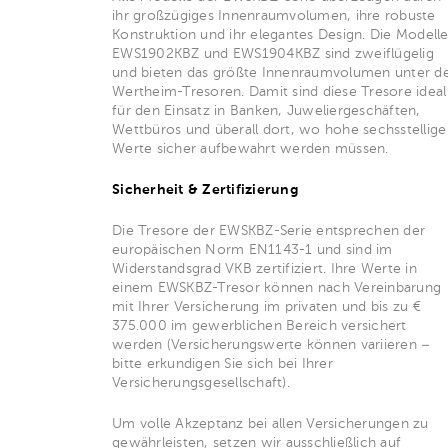
ihr großzügiges Innenraumvolumen, ihre robuste
Konstruktion und ihr elegantes Design. Die Modell
EWS1902KBZ und EWS1904KBZ sind zweiflügelig
und bieten das größte Innenraumvolumen unter d
Wertheim-Tresoren. Damit sind diese Tresore ideal
für den Einsatz in Banken, Juweliergeschäften,
Wettbüros und überall dort, wo hohe sechsstellige
Werte sicher aufbewahrt werden müssen.
Sicherheit & Zertifizierung
Die Tresore der EWSKBZ-Serie entsprechen der
europäischen Norm EN1143-1 und sind im
Widerstandsgrad VKB zertifiziert. Ihre Werte in
einem EWSKBZ-Tresor können nach Vereinbarung
mit Ihrer Versicherung im privaten und bis zu €
375.000 im gewerblichen Bereich versichert
werden (Versicherungswerte können variieren –
bitte erkundigen Sie sich bei Ihrer
Versicherungsgesellschaft).
Um volle Akzeptanz bei allen Versicherungen zu
gewährleisten, setzen wir ausschließlich auf