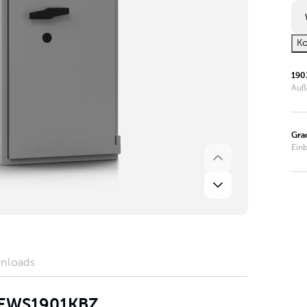
Ko
190
Auß
Gra
Ein
nloads
r EWS1901KBZ