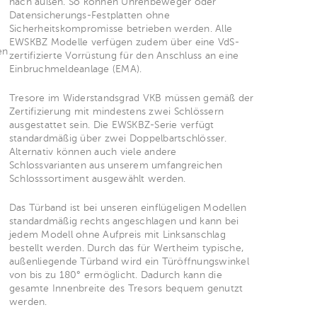
nach außen. So können Uhrenbeweger oder
Datensicherungs-Festplatten ohne
e
Sicherheitskompromisse betrieben werden. Alle
EWSKBZ Modelle verfügen zudem über eine VdS-
en
zertifizierte Vorrüstung für den Anschluss an eine
Einbruchmeldeanlage (EMA).
Tresore im Widerstandsgrad VKB müssen gemäß der
Zertifizierung mit mindestens zwei Schlössern
ausgestattet sein. Die EWSKBZ-Serie verfügt
standardmäßig über zwei Doppelbartschlösser.
Alternativ können auch viele andere
Schlossvarianten aus unserem umfangreichen
Schlosssortiment ausgewählt werden.
Das Türband ist bei unseren einflügeligen Modellen
standardmäßig rechts angeschlagen und kann bei
jedem Modell ohne Aufpreis mit Linksanschlag
bestellt werden. Durch das für Wertheim typische,
außenliegende Türband wird ein Türöffnungswinkel
von bis zu 180° ermöglicht. Dadurch kann die
gesamte Innenbreite des Tresors bequem genutzt
werden.