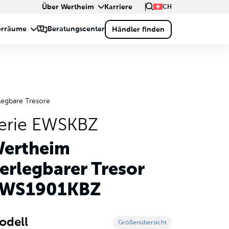
Über Wertheim
Karriere
CH
legbare Tresore
erie EWSKBZ
ertheim
erlegbarer Tresor
WS1901KBZ
odell
Größenübersicht