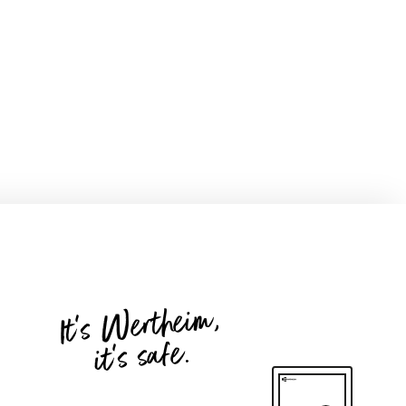
It's Wertheim,
it's safe.