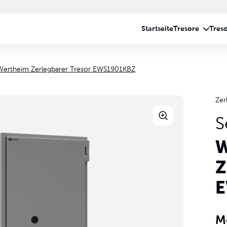
Wertheim Zerlegbarer Tresor EWS1901KBZ
Zer
S
W
Z
E
M