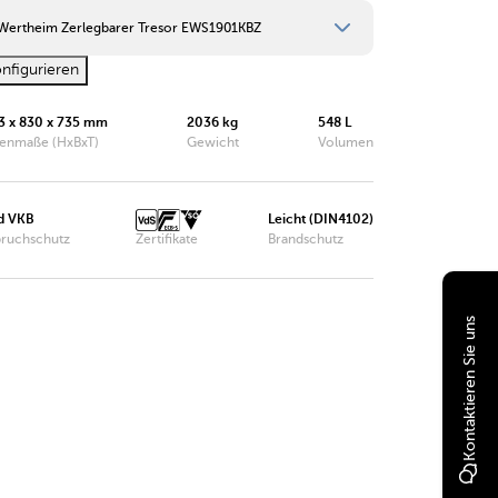
Wertheim Zerlegbarer Tresor EWS1901KBZ
nfigurieren
Wertheim Zerlegbarer Tresor EWS1000KBZ
3 x 830 x 735 mm
2036 kg
548 L
Wertheim Zerlegbarer Tresor EWS1200KBZ
enmaße (HxBxT)
Gewicht
Volumen
Wertheim Zerlegbarer Tresor EWS1600KBZ
Wertheim Zerlegbarer Tresor EWS1901KBZ
d VKB
Leicht (DIN4102)
bruchschutz
Zertifikate
Brandschutz
Wertheim Zerlegbarer Tresor EWS1903KBZ
Wertheim Zerlegbarer Tresor EWS1902KBZ
Kontaktieren Sie uns
Wertheim Zerlegbarer Tresor EWS1904KBZ