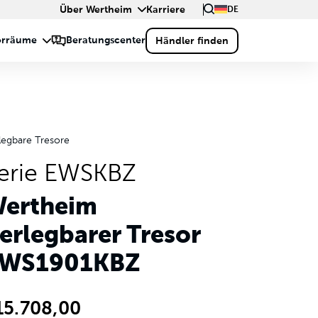
Über Wertheim
Karriere
DE
legbare Tresore
erie EWSKBZ
ertheim
erlegbarer Tresor
WS1901KBZ
15.708,00