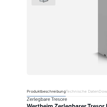
Produktbeschreibung
Technische Daten
Dow
Zerlegbare Tresore
Wertheim Zerlegbarer Treso