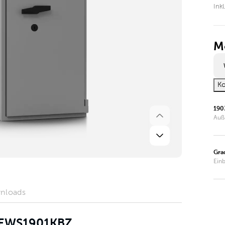
Ink
M
Ko
190
Auß
Gra
Ein
nloads
r EWS1901KBZ