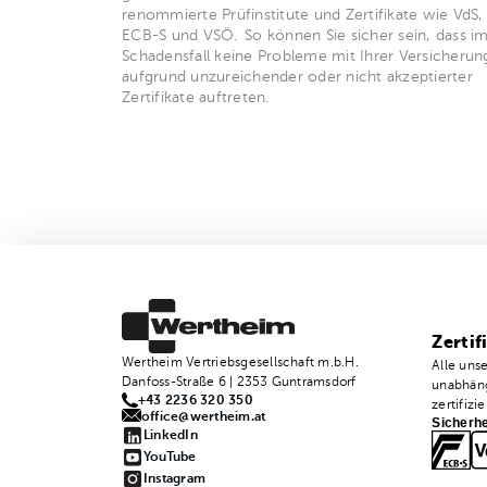
renommierte Prüfinstitute und Zertifikate wie VdS,
ECB-S und VSÖ. So können Sie sicher sein, dass i
Schadensfall keine Probleme mit Ihrer Versicherun
aufgrund unzureichender oder nicht akzeptierter
Zertifikate auftreten.
Zertif
Wertheim Vertriebsgesellschaft m.b.H.
Alle uns
Danfoss-Straße 6 | 2353 Guntramsdorf
unabhäng
+43 2236 320 350
zertifizie
office@wertheim.at
Sicherhe
LinkedIn
YouTube
Instagram