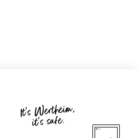
It's Wertheim,
it's safe.