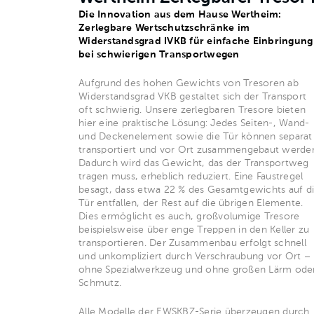
Die Innovation aus dem Hause Wertheim:
Zerlegbare Wertschutzschränke im
Widerstandsgrad IVKB für einfache Einbringung
bei schwierigen Transportwegen
Aufgrund des hohen Gewichts von Tresoren ab
Widerstandsgrad VKB gestaltet sich der Transport
oft schwierig. Unsere zerlegbaren Tresore bieten
hier eine praktische Lösung: Jedes Seiten-, Wand-
und Deckenelement sowie die Tür können separat
transportiert und vor Ort zusammengebaut werde
Dadurch wird das Gewicht, das der Transportweg
tragen muss, erheblich reduziert. Eine Faustregel
besagt, dass etwa 22 % des Gesamtgewichts auf d
Tür entfallen, der Rest auf die übrigen Elemente.
Dies ermöglicht es auch, großvolumige Tresore
beispielsweise über enge Treppen in den Keller zu
transportieren. Der Zusammenbau erfolgt schnell
und unkompliziert durch Verschraubung vor Ort –
ohne Spezialwerkzeug und ohne großen Lärm ode
Schmutz.
Alle Modelle der EWSKBZ-Serie überzeugen durch