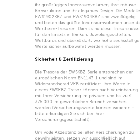
ihr großzügiges Innenraumvolumen, ihre robuste
Konstruktion und ihr elegantes Design. Die Modell
EWS1902KBZ und EWS1904KBZ sind zweiflügelig
und bieten das größte Innenraumvolumen unter d
Wertheim-Tresoren. Damit sind diese Tresore ideal
für den Einsatz in Banken, Juweliergeschäften,
Wettbüros und überall dort, wo hohe sechsstellige
Werte sicher aufbewahrt werden müssen.
Sicherheit & Zertifizierung
Die Tresore der EWSKBZ-Serie entsprechen der
europäischen Norm EN1143-1 und sind im
Widerstandsgrad VKB zertifiziert. Ihre Werte in
einem EWSKBZ-Tresor können nach Vereinbarung
mit Ihrer Versicherung im privaten und bis zu €
375.000 im gewerblichen Bereich versichert
werden (Versicherungswerte können variieren –
bitte erkundigen Sie sich bei Ihrer
Versicherungsgesellschaft).
Um volle Akzeptanz bei allen Versicherungen zu
gewährleisten, setzen wir ausschließlich auf