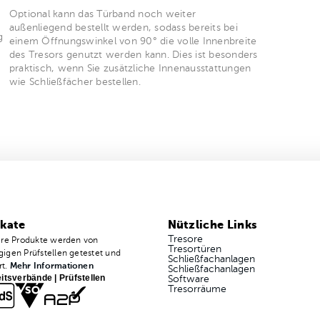
Optional kann das Türband noch weiter
m
außenliegend bestellt werden, sodass bereits bei
g
einem Öffnungswinkel von 90° die volle Innenbreite
des Tresors genutzt werden kann. Dies ist besonders
praktisch, wenn Sie zusätzliche Innenausstattungen
wie Schließfächer bestellen.
ikate
Nützliche Links
Tresore
ere Produkte werden von
Tresortüren
igen Prüfstellen getestet und
Schließfachanlagen
rt.
Mehr Informationen
Schließfachanlagen
itsverbände | Prüfstellen
Software
Tresorräume