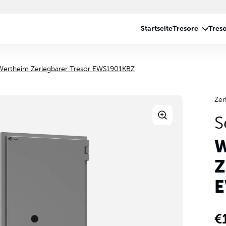
Wertheim Zerlegbarer Tresor EWS1901KBZ
Zer
S
W
Z
E
€