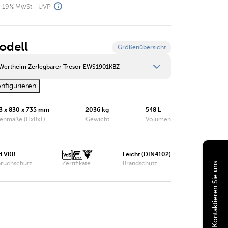
l. 19% MwSt. | UVP
odell
Größenübersicht
Wertheim Zerlegbarer Tresor EWS1901KBZ
nfigurieren
Wertheim Zerlegbarer Tresor EWS1000KBZ
3 x 830 x 735 mm
2036 kg
548 L
Wertheim Zerlegbarer Tresor EWS1200KBZ
enmaße (HxBxT)
Gewicht
Volumen
Wertheim Zerlegbarer Tresor EWS1600KBZ
Wertheim Zerlegbarer Tresor EWS1901KBZ
d VKB
Leicht (DIN4102)
Kontaktieren Sie uns
bruchschutz
Zertifikate
Brandschutz
Wertheim Zerlegbarer Tresor EWS1903KBZ
Wertheim Zerlegbarer Tresor EWS1902KBZ
Wertheim Zerlegbarer Tresor EWS1904KBZ