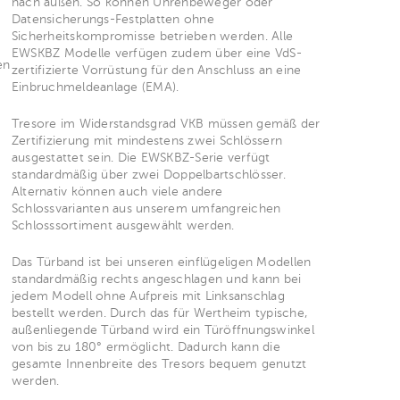
nach außen. So können Uhrenbeweger oder
Datensicherungs-Festplatten ohne
e
Sicherheitskompromisse betrieben werden. Alle
EWSKBZ Modelle verfügen zudem über eine VdS-
en
zertifizierte Vorrüstung für den Anschluss an eine
Einbruchmeldeanlage (EMA).
Tresore im Widerstandsgrad VKB müssen gemäß der
Zertifizierung mit mindestens zwei Schlössern
ausgestattet sein. Die EWSKBZ-Serie verfügt
standardmäßig über zwei Doppelbartschlösser.
Alternativ können auch viele andere
Schlossvarianten aus unserem umfangreichen
Schlosssortiment ausgewählt werden.
Das Türband ist bei unseren einflügeligen Modellen
standardmäßig rechts angeschlagen und kann bei
jedem Modell ohne Aufpreis mit Linksanschlag
bestellt werden. Durch das für Wertheim typische,
außenliegende Türband wird ein Türöffnungswinkel
von bis zu 180° ermöglicht. Dadurch kann die
gesamte Innenbreite des Tresors bequem genutzt
werden.