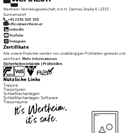
Wertheim Vertriebsgesellschaft m.b.H. Danfoss-Straße 6 | 2353
Guntramsdorf
+43 2236 320 350
office@wertheim.at
LinkedIn
YouTube
Instagram
Zertifikate
Alle unsere Produkte werden von unabhängigen Prüfstellen getestet und
zertifiziert.
Mehr Informationen
Sicherheitsverbände | Prüfstellen
Nützliche Links
Tresore
Tresortüren
Schließfachanlagen
Schließfachanlagen Software
It's Wertheim,
Tresorräume
it's safe.