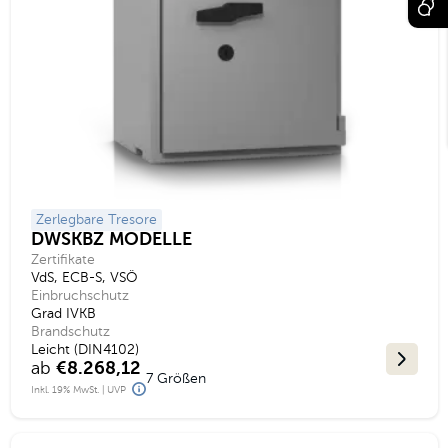
Zerlegbare Tresore
DWSKBZ MODELLE
Zertifikate
VdS, ECB-S, VSÖ
Einbruchschutz
Grad IVKB
Brandschutz
Leicht (DIN4102)
ab
€8.268,12
7 Größen
Inkl. 19% MwSt. | UVP