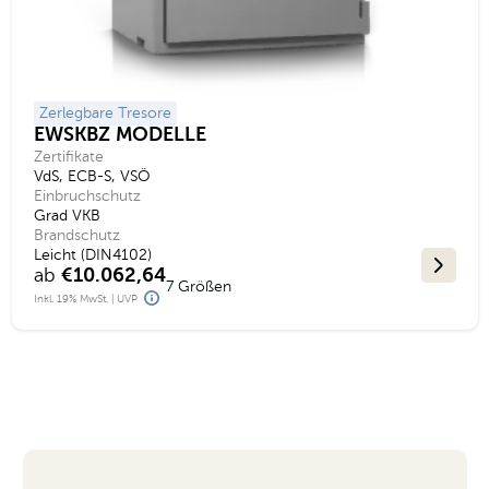
Zerlegbare Tresore
EWSKBZ MODELLE
Zertifikate
VdS, ECB-S, VSÖ
Einbruchschutz
Grad VKB
Brandschutz
Leicht (DIN4102)
ab
€10.062,64
7 Größen
Inkl. 19% MwSt. | UVP