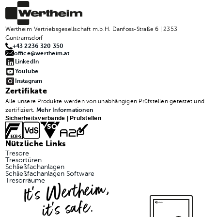
Wertheim Vertriebsgesellschaft m.b.H. Danfoss-Straße 6 | 2353
Guntramsdorf
+43 2236 320 350
office@wertheim.at
LinkedIn
YouTube
Instagram
Zertifikate
Alle unsere Produkte werden von unabhängigen Prüfstellen getestet und
zertifiziert.
Mehr Informationen
Sicherheitsverbände | Prüfstellen
Nützliche Links
Tresore
Tresortüren
Schließfachanlagen
Schließfachanlagen Software
It's Wertheim,
Tresorräume
it's safe.