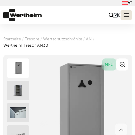
AT
0
Startseite
/
Tresore
/
Wertschutzschränke
/
AN
/
Wertheim Tresor AN30
NEU