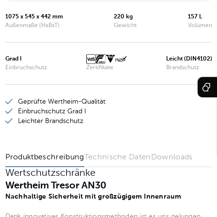
Wertheim Tresor AN20
1075 x 545 x 442 mm
220 kg
157 L
Wertheim Tresor AN25
Außenmaße (HxBxT)
Gewicht
Volumen
Wertheim Tresor AN30
Grad I
Leicht (DIN4102)
Wertheim Tresor AN35
Einbruchschutz
Zertifikate
Brandschutz
Wertheim Tresor AN40
Geprüfte Wertheim-Qualität
Einbruchschutz Grad I
Leichter Brandschutz
Produktbeschreibung
Technische Daten
Downloads
Wertschutzschränke
Wertheim Tresor AN30
Nachhaltige Sicherheit mit großzügigem Innenraum
Dank innovativer Konstruktionsmethoden ist es uns gelungen,