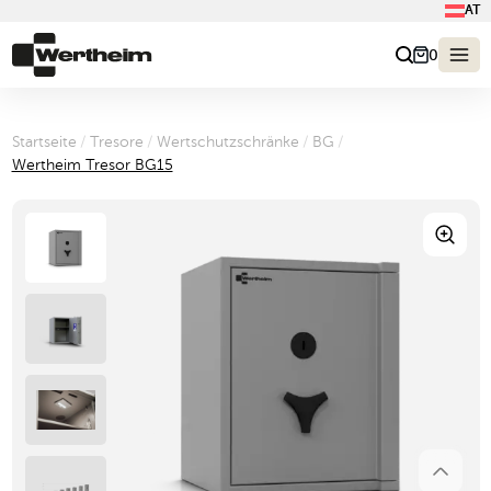
AT
0
Startseite
/
Tresore
/
Wertschutzschränke
/
BG
/
Wertheim Tresor BG15