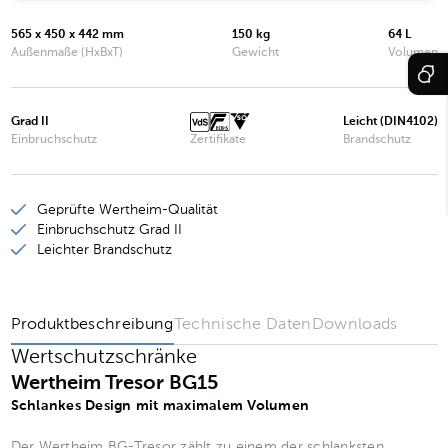
Wertheim Tresor BG20
565 x 450 x 442 mm
150 kg
64 L
Wertheim Tresor BG25
Außenmaße (HxBxT)
Gewicht
Volumen
Wertheim Tresor BG30
Grad II
Leicht (DIN4102)
Wertheim Tresor BG35
Einbruchschutz
Zertifikate
Brandschutz
Wertheim Tresor BG40
Geprüfte Wertheim-Qualität
Einbruchschutz Grad II
Leichter Brandschutz
Produktbeschreibung
Technische Daten
Downloads
Wertschutzschränke
Wertheim Tresor BG15
Schlankes Design mit maximalem Volumen
Der Wertheim BG-Tresor zählt zu einem der schlanksten