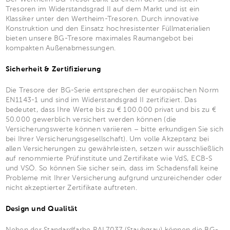
Tresoren im Widerstandsgrad II auf dem Markt und ist ein
Klassiker unter den Wertheim-Tresoren. Durch innovative
Konstruktion und den Einsatz hochresistenter Füllmaterialien
bieten unsere BG-Tresore maximales Raumangebot bei
kompakten Außenabmessungen.
Sicherheit & Zertifizierung
Die Tresore der BG-Serie entsprechen der europäischen Norm
EN1143-1 und sind im Widerstandsgrad II zertifiziert. Das
bedeutet, dass Ihre Werte bis zu € 100.000 privat und bis zu €
50.000 gewerblich versichert werden können (die
Versicherungswerte können variieren – bitte erkundigen Sie sich
bei Ihrer Versicherungsgesellschaft). Um volle Akzeptanz bei
allen Versicherungen zu gewährleisten, setzen wir ausschließlich
auf renommierte Prüfinstitute und Zertifikate wie VdS, ECB-S
und VSÖ. So können Sie sicher sein, dass im Schadensfall keine
Probleme mit Ihrer Versicherung aufgrund unzureichender oder
nicht akzeptierter Zertifikate auftreten.
Design und Qualität
Neben der Standardfarbe RAL7037 (Staubgrau) können die BG-