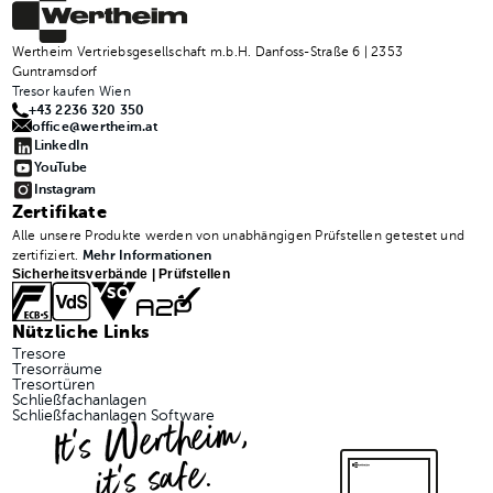
Wertheim Vertriebsgesellschaft m.b.H. Danfoss-Straße 6 | 2353
Guntramsdorf
Tresor kaufen Wien
+43 2236 320 350
office@wertheim.at
LinkedIn
YouTube
Instagram
Zertifikate
Alle unsere Produkte werden von unabhängigen Prüfstellen getestet und
zertifiziert.
Mehr Informationen
Sicherheitsverbände | Prüfstellen
Nützliche Links
Tresore
Tresorräume
Tresortüren
Schließfachanlagen
It's Wertheim,
Schließfachanlagen Software
it's safe.