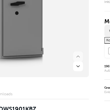
Inkl
M
Ko
190
Auß
Gra
Ein
nloads
r DWS1901KBZ