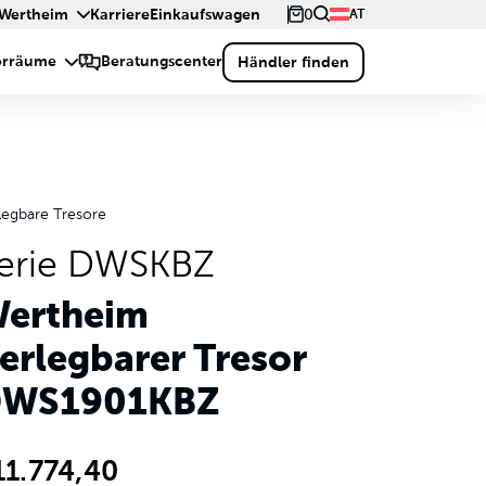
0
 Wertheim
Karriere
Einkaufswagen
AT
legbare Tresore
erie DWSKBZ
ertheim
erlegbarer Tresor
WS1901KBZ
11.774,40