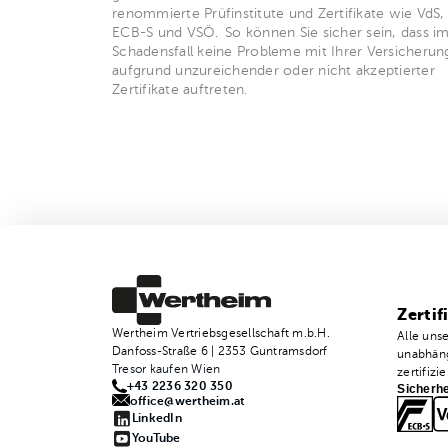
renommierte Prüfinstitute und Zertifikate wie VdS,
ECB-S und VSÖ. So können Sie sicher sein, dass i
Schadensfall keine Probleme mit Ihrer Versicherun
aufgrund unzureichender oder nicht akzeptierter
Zertifikate auftreten.
Zertif
Wertheim Vertriebsgesellschaft m.b.H.
Alle uns
Danfoss-Straße 6 | 2353 Guntramsdorf
unabhäng
Tresor kaufen Wien
zertifizie
+43 2236 320 350
Sicherhe
office@wertheim.at
LinkedIn
YouTube