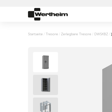
Startseite
/
Tresore
/
Zerlegbare Tresore
/
DWSKBZ
/