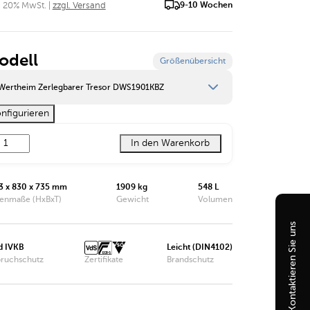
. 20% MwSt. |
zzgl. Versand
9-10 Wochen
odell
Größenübersicht
Wertheim Zerlegbarer Tresor DWS1901KBZ
nfigurieren
Wertheim Zerlegbarer Tresor DWS1000KBZ
In den Warenkorb
Wertheim Zerlegbarer Tresor DWS1200KBZ
Wertheim Zerlegbarer Tresor DWS1600KBZ
3 x 830 x 735 mm
1909 kg
548 L
enmaße (HxBxT)
Gewicht
Volumen
Wertheim Zerlegbarer Tresor DWS1901KBZ
Kontaktieren Sie uns
Wertheim Zerlegbarer Tresor DWS1903KBZ
d IVKB
Leicht (DIN4102)
Wertheim Zerlegbarer Tresor DWS1902KBZ
bruchschutz
Zertifikate
Brandschutz
Wertheim Zerlegbarer Tresor DWS1904KBZ