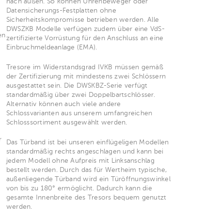
nach außen. So können Uhrenbeweger oder
Datensicherungs-Festplatten ohne
e
Sicherheitskompromisse betrieben werden. Alle
DWSZKB Modelle verfügen zudem über eine VdS-
en
zertifizierte Vorrüstung für den Anschluss an eine
Einbruchmeldeanlage (EMA).
Tresore im Widerstandsgrad IVKB müssen gemäß
der Zertifizierung mit mindestens zwei Schlössern
ausgestattet sein. Die DWSKBZ-Serie verfügt
standardmäßig über zwei Doppelbartschlösser.
Alternativ können auch viele andere
Schlossvarianten aus unserem umfangreichen
Schlosssortiment ausgewählt werden.
m
r
Das Türband ist bei unseren einflügeligen Modellen
standardmäßig rechts angeschlagen und kann bei
jedem Modell ohne Aufpreis mit Linksanschlag
bestellt werden. Durch das für Wertheim typische,
außenliegende Türband wird ein Türöffnungswinkel
von bis zu 180° ermöglicht. Dadurch kann die
gesamte Innenbreite des Tresors bequem genutzt
werden.