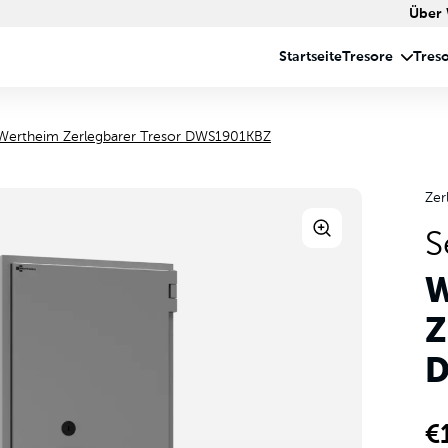
Über
Wertheim Zerlegbarer Tresor DWS1901KBZ
Zer
S
W
Z
D
€