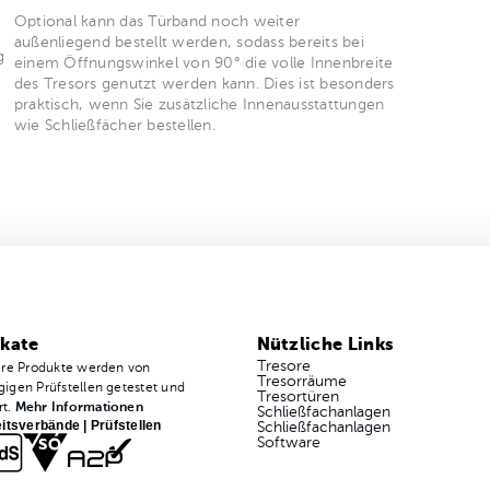
Optional kann das Türband noch weiter
m
außenliegend bestellt werden, sodass bereits bei
g
einem Öffnungswinkel von 90° die volle Innenbreite
des Tresors genutzt werden kann. Dies ist besonders
praktisch, wenn Sie zusätzliche Innenausstattungen
wie Schließfächer bestellen.
ikate
Nützliche Links
Tresore
ere Produkte werden von
Tresorräume
igen Prüfstellen getestet und
Tresortüren
rt.
Mehr Informationen
Schließfachanlagen
itsverbände | Prüfstellen
Schließfachanlagen
Software