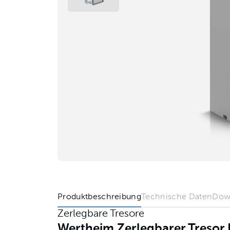
Produktbeschreibung
Technische Daten
Dow
Zerlegbare Tresore
Wertheim Zerlegbarer Treso