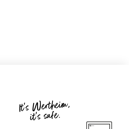
It's Wertheim,
it's safe.