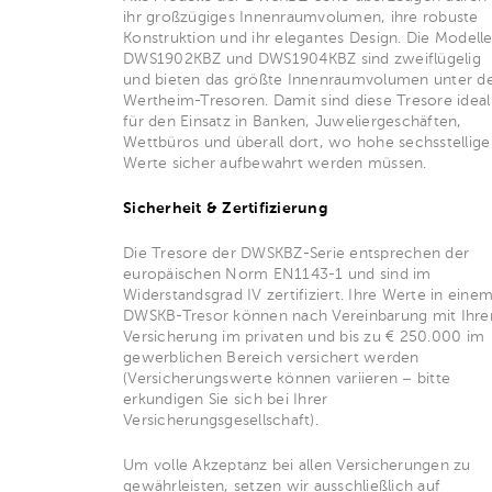
ihr großzügiges Innenraumvolumen, ihre robuste
Konstruktion und ihr elegantes Design. Die Modell
DWS1902KBZ und DWS1904KBZ sind zweiflügelig
und bieten das größte Innenraumvolumen unter d
Wertheim-Tresoren. Damit sind diese Tresore ideal
für den Einsatz in Banken, Juweliergeschäften,
Wettbüros und überall dort, wo hohe sechsstellige
Werte sicher aufbewahrt werden müssen.
Sicherheit & Zertifizierung
Die Tresore der DWSKBZ-Serie entsprechen der
europäischen Norm EN1143-1 und sind im
Widerstandsgrad IV zertifiziert. Ihre Werte in eine
DWSKB-Tresor können nach Vereinbarung mit Ihre
Versicherung im privaten und bis zu € 250.000 im
gewerblichen Bereich versichert werden
(Versicherungswerte können variieren – bitte
erkundigen Sie sich bei Ihrer
Versicherungsgesellschaft).
Um volle Akzeptanz bei allen Versicherungen zu
gewährleisten, setzen wir ausschließlich auf