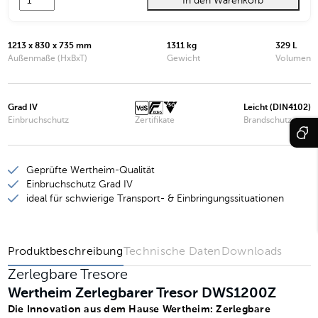
In den Warenkorb
Wertheim Zerlegbarer Tresor DWS1200Z
Wertheim Zerlegbarer Tresor DWS1600Z
1213 x 830 x 735 mm
1311 kg
329 L
Wertheim Zerlegbarer Tresor DWS1901Z
Außenmaße (HxBxT)
Gewicht
Volumen
Wertheim Zerlegbarer Tresor DWS1903Z
Grad IV
Leicht (DIN4102)
Wertheim Zerlegbarer Tresor DWS1902Z
Einbruchschutz
Zertifikate
Brandschutz
Wertheim Zerlegbarer Tresor DWS1904Z
Geprüfte Wertheim-Qualität
Einbruchschutz Grad IV
ideal für schwierige Transport- & Einbringungssituationen
Produktbeschreibung
Technische Daten
Downloads
Zerlegbare Tresore
Wertheim Zerlegbarer Tresor DWS1200Z
Die Innovation aus dem Hause Wertheim: Zerlegbare