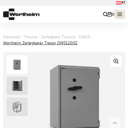
AT
0
Startseite
/
Tresore
/
Zerlegbare Tresore
/
DWSZ
/
Wertheim Zerlegbarer Tresor DWS1200Z