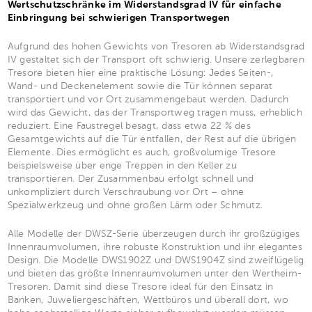
Wertschutzschränke im Widerstandsgrad IV für einfache
Einbringung bei schwierigen Transportwegen
Aufgrund des hohen Gewichts von Tresoren ab Widerstandsgrad
IV gestaltet sich der Transport oft schwierig. Unsere zerlegbaren
Tresore bieten hier eine praktische Lösung: Jedes Seiten-,
Wand- und Deckenelement sowie die Tür können separat
transportiert und vor Ort zusammengebaut werden. Dadurch
wird das Gewicht, das der Transportweg tragen muss, erheblich
reduziert. Eine Faustregel besagt, dass etwa 22 % des
Gesamtgewichts auf die Tür entfallen, der Rest auf die übrigen
Elemente. Dies ermöglicht es auch, großvolumige Tresore
beispielsweise über enge Treppen in den Keller zu
transportieren. Der Zusammenbau erfolgt schnell und
unkompliziert durch Verschraubung vor Ort – ohne
Spezialwerkzeug und ohne großen Lärm oder Schmutz.
Alle Modelle der DWSZ-Serie überzeugen durch ihr großzügiges
Innenraumvolumen, ihre robuste Konstruktion und ihr elegantes
Design. Die Modelle DWS1902Z und DWS1904Z sind zweiflügelig
und bieten das größte Innenraumvolumen unter den Wertheim-
Tresoren. Damit sind diese Tresore ideal für den Einsatz in
Banken, Juweliergeschäften, Wettbüros und überall dort, wo