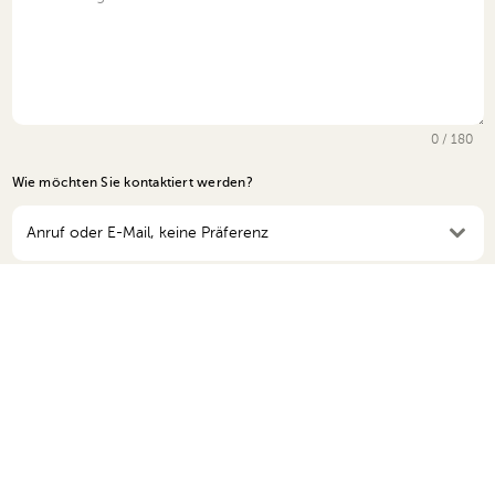
0 / 180
Wie möchten Sie kontaktiert werden?
Anruf oder E-Mail, keine Präferenz
Wir verwenden Ihre Daten ausschließlich gemäß unserer
Datenschutzerklärung.
Link
Senden