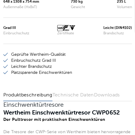
Wertheim Einschwenktürtresor CWP0901
648 x 1308 x 754 mm
730 kg
235 L
Außenmaße (HxBxT)
Gewicht
Volumen
Wertheim Einschwenktürtresor CWP0652
Wertheim Einschwenktürtresor CWP0902
Grad III
Leicht (DIN4102)
Einbruchschutz
Zertifikate
Brandschutz
Geprüfte Wertheim-Qualität
Einbruchschutz Grad III
Leichter Brandschutz
Platzsparende Einschwenktüren
Produktbeschreibung
Technische Daten
Downloads
Einschwenktürtresore
Wertheim Einschwenktürtresor CWP0652
Der Pulttresor mit praktischen Einschwenktüren
Die Tresore der CWP-Serie von Wertheim bieten hervorragende