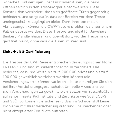
Sicherheit und verfügen über Einschwenktüren, die beim
Öffnen seitlich in den Tresorkörper einschwenken. Diese
Konstruktion verhindert, dass sich geöffnete Türen gegenseitig
behindern, und sorgt dafür, dass der Bereich vor dem Tresor
uneingeschränkt zugänglich bleibt. Dank ihrer optimalen
Abmessungen können die CWP-Tresore problemlos unter einem
Pult eingebaut werden. Diese Tresore sind ideal für Juweliere,
Banken, Pfandleihhäuser und überall dort, wo der Tresor länger
geöffnet bleibt, ohne dass die Türen im Weg sind.
Sicherheit & Zertifizierung
Die Tresore der CWP-Serie entsprechen der europäischen Norm
EN1143-1 und sind im Widerstandsgrad III zertifiziert. Das
bedeutet, dass Ihre Werte bis zu € 200.000 privat und bis zu €
100.000 gewerblich versichert werden können (die
Versicherungswerte können variieren – bitte erkundigen Sie sich
bei Ihrer Versicherungsgesellschaft). Um volle Akzeptanz bei
allen Versicherungen zu gewährleisten, setzen wir ausschließlich
auf renommierte Prüfinstitute und Zertifikate wie VdS, ECB-S
und VSÖ. So können Sie sicher sein, dass im Schadensfall keine
Probleme mit Ihrer Versicherung aufgrund unzureichender oder
nicht akzeptierter Zertifikate auftreten.