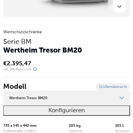
Wertschutzschränke
Serie BM
Wertheim Tresor BM20
€
2.395,47
Inkl. 19% MwSt. | UVP
Modell
Größenübersicht
Wertheim Tresor BM20
Konfigurieren
Wertheim Tresor BM10
Wertheim Tresor BM15
735 x 545 x 442 mm
205 kg
105 L
Außenmaße (HxBxT)
Gewicht
Volumen