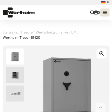
DE
0
Startseite
/
Tresore
/
Wertschutzschränke
/
BM
/
Wertheim Tresor BM20