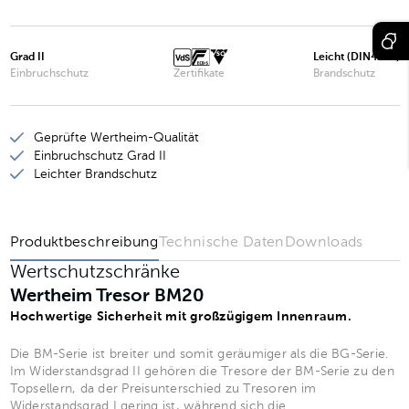
Wertheim Tresor BM20
Wertheim Tresor BM25
Grad II
Leicht (DIN4102)
Einbruchschutz
Zertifikate
Brandschutz
Wertheim Tresor BM30
Wertheim Tresor BM35
Geprüfte Wertheim-Qualität
Wertheim Tresor BM40
Einbruchschutz Grad II
Leichter Brandschutz
Produktbeschreibung
Technische Daten
Downloads
Wertschutzschränke
Wertheim Tresor BM20
Hochwertige Sicherheit mit großzügigem Innenraum.
Die BM-Serie ist breiter und somit geräumiger als die BG-Serie.
Im Widerstandsgrad II gehören die Tresore der BM-Serie zu den
Topsellern, da der Preisunterschied zu Tresoren im
Widerstandsgrad I gering ist, während sich die