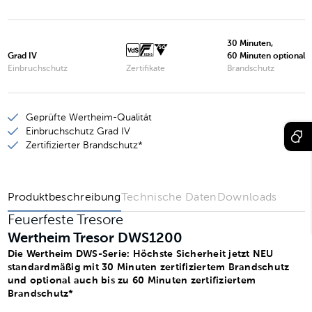
Wertheim Tresor DWS1000
Wertheim Tresor DWS1200
30 Minuten,
Grad IV
60 Minuten optional
Wertheim Tresor DWS1600
Einbruchschutz
Zertifikate
Brandschutz
Wertheim Tresor DWS1901
Geprüfte Wertheim-Qualität
Wertheim Tresor DWS1903
Einbruchschutz Grad IV
Wertheim Tresor DWS1902
Zertifizierter Brandschutz*
Wertheim Tresor DWS1904
Produktbeschreibung
Technische Daten
Downloads
Feuerfeste Tresore
Wertheim Tresor DWS1200
Die Wertheim DWS-Serie: Höchste Sicherheit jetzt NEU
standardmäßig mit 30 Minuten zertifiziertem Brandschutz
und optional auch bis zu 60 Minuten zertifiziertem
Brandschutz*