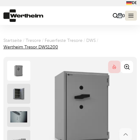
DE
0
Startseite
/
Tresore
/
Feuerfeste Tresore
/
DWS
/
Wertheim Tresor DWS1200