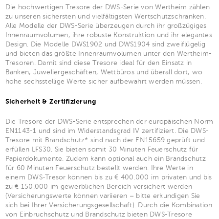
Die hochwertigen Tresore der DWS-Serie von Wertheim zählen
zu unseren sichersten und vielfältigsten Wertschutzschränken.
Alle Modelle der DWS-Serie überzeugen durch ihr großzügiges
Innenraumvolumen, ihre robuste Konstruktion und ihr elegantes
Design. Die Modelle DWS1902 und DWS1904 sind zweiflügelig
und bieten das größte Innenraumvolumen unter den Wertheim-
Tresoren. Damit sind diese Tresore ideal für den Einsatz in
Banken, Juweliergeschäften, Wettbüros und überall dort, wo
hohe sechsstellige Werte sicher aufbewahrt werden müssen.
Sicherheit & Zertifizierung
Die Tresore der DWS-Serie entsprechen der europäischen Norm
EN1143-1 und sind im Widerstandsgrad IV zertifiziert. Die DWS-
Tresore mit Brandschutz* sind nach der EN15659 geprüft und
erfüllen LFS30. Sie bieten somit 30 Minuten Feuerschutz für
Papierdokumente. Zudem kann optional auch ein Brandschutz
für 60 Minuten Feuerschutz bestellt werden. Ihre Werte in
einem DWS-Tresor können bis zu € 400.000 im privaten und bis
zu € 150.000 im gewerblichen Bereich versichert werden
(Versicherungswerte können variieren – bitte erkundigen Sie
sich bei Ihrer Versicherungsgesellschaft). Durch die Kombination
von Einbruchschutz und Brandschutz bieten DWS-Tresore