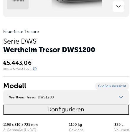
Feuerfeste Tresore
Serie DWS
Wertheim Tresor DWS1200
€
5.443,06
Inkl. 19% MwSt. | UVP
Modell
Größenübersicht
Wertheim Tresor DWS1200
Konfigurieren
Wertheim Tresor DWS0849
Wertheim Tresor DWS0850
1193 x 810 x 725 mm
1150 kg
329 L
Außenmaße (HxBxT)
Gewicht
Volumen