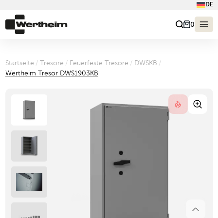
DE
0
Startseite
/
Tresore
/
Feuerfeste Tresore
/
DWSKB
/
Wertheim Tresor DWS1903KB