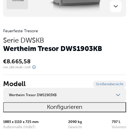
Feuerfeste Tresore
Serie DWSKB
Wertheim Tresor DWS1903KB
€
8.665,58
Inkl. 19% MwSt. | UVP
Modell
Größenübersicht
Wertheim Tresor DWS1903KB
Konfigurieren
Wertheim Tresor DWS0849KB
Wertheim Tresor DWS0850KB
1883 x 1110 x 725 mm
2090 kg
797 L
Außenmaße (HxBxT)
Gewicht
Volumen