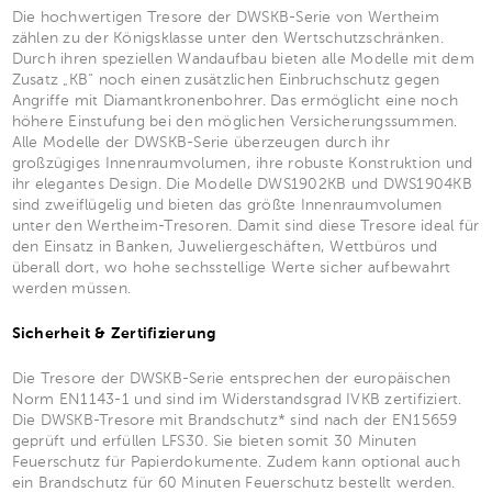
Die hochwertigen Tresore der DWSKB-Serie von Wertheim
zählen zu der Königsklasse unter den Wertschutzschränken.
Durch ihren speziellen Wandaufbau bieten alle Modelle mit dem
Zusatz „KB“ noch einen zusätzlichen Einbruchschutz gegen
Angriffe mit Diamantkronenbohrer. Das ermöglicht eine noch
höhere Einstufung bei den möglichen Versicherungssummen.
Alle Modelle der DWSKB-Serie überzeugen durch ihr
großzügiges Innenraumvolumen, ihre robuste Konstruktion und
ihr elegantes Design. Die Modelle DWS1902KB und DWS1904KB
sind zweiflügelig und bieten das größte Innenraumvolumen
unter den Wertheim-Tresoren. Damit sind diese Tresore ideal für
den Einsatz in Banken, Juweliergeschäften, Wettbüros und
überall dort, wo hohe sechsstellige Werte sicher aufbewahrt
werden müssen.
Sicherheit & Zertifizierung
Die Tresore der DWSKB-Serie entsprechen der europäischen
Norm EN1143-1 und sind im Widerstandsgrad IVKB zertifiziert.
Die DWSKB-Tresore mit Brandschutz* sind nach der EN15659
geprüft und erfüllen LFS30. Sie bieten somit 30 Minuten
Feuerschutz für Papierdokumente. Zudem kann optional auch
ein Brandschutz für 60 Minuten Feuerschutz bestellt werden.