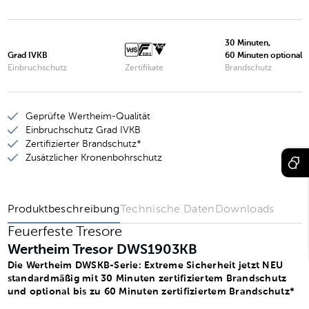
Wertheim Tresor DWS1000KB
Wertheim Tresor DWS1200KB
30 Minuten,
Grad IVKB
60 Minuten optional
Wertheim Tresor DWS1600KB
Einbruchschutz
Zertifikate
Brandschutz
Wertheim Tresor DWS1901KB
Geprüfte Wertheim-Qualität
Wertheim Tresor DWS1903KB
Einbruchschutz Grad IVKB
Wertheim Tresor DWS1902KB
Zertifizierter Brandschutz*
Zusätzlicher Kronenbohrschutz
Wertheim Tresor DWS1904KB
Produktbeschreibung
Technische Daten
Downloads
Feuerfeste Tresore
Wertheim Tresor DWS1903KB
Die Wertheim DWSKB-Serie: Extreme Sicherheit jetzt NEU
standardmäßig mit 30 Minuten zertifiziertem Brandschutz
und optional bis zu 60 Minuten zertifiziertem Brandschutz*