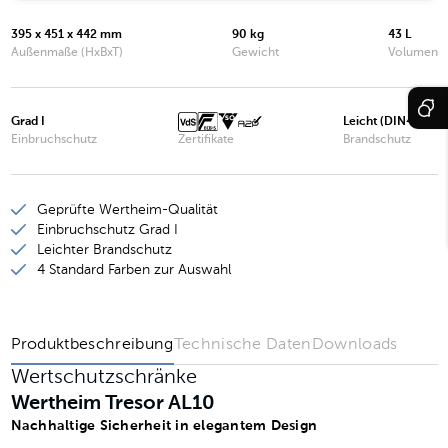
Wertheim Tresor AL10
395 x 451 x 442 mm
90 kg
43 L
Wertheim Tresor AL15
Außenmaße (HxBxT)
Gewicht
Volumen
Wertheim Tresor AL20
Grad I
Leicht (DIN4102)
Wertheim Tresor AL25
Einbruchschutz
Zertifikate
Brandschutz
Wertheim Tresor AL30
Wertheim Tresor AL35
Geprüfte Wertheim-Qualität
Einbruchschutz Grad I
Wertheim Tresor AL40
Leichter Brandschutz
4 Standard Farben zur Auswahl
Produktbeschreibung
Technische Daten
Downloads
Wertschutzschränke
Wertheim Tresor AL10
Nachhaltige Sicherheit in elegantem Design