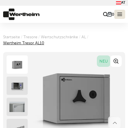
AT
0
Startseite
/
Tresore
/
Wertschutzschränke
/
AL
/
Wertheim Tresor AL10
NEU