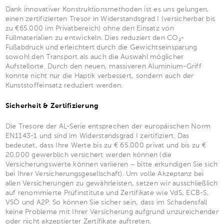
Dank innovativer Konstruktionsmethoden ist es uns gelungen,
einen zertifizierten Tresor in Widerstandsgrad I (versicherbar bis
zu €65.000 im Privatbereich) ohne den Einsatz von
Füllmaterialien zu entwickeln. Dies reduziert den CO₂-
Fußabdruck und erleichtert durch die Gewichtseinsparung
sowohl den Transport als auch die Auswahl möglicher
Aufstellorte. Durch den neuen, massiveren Aluminium-Griff
konnte nicht nur die Haptik verbessert, sondern auch der
Kunststoffeinsatz reduziert werden.
Sicherheit & Zertifizierung
Die Tresore der AL-Serie entsprechen der europäischen Norm
EN1143-1 und sind im Widerstandsgrad I zertifiziert. Das
bedeutet, dass Ihre Werte bis zu € 65.000 privat und bis zu €
20.000 gewerblich versichert werden können (die
Versicherungswerte können variieren – bitte erkundigen Sie sich
bei Ihrer Versicherungsgesellschaft). Um volle Akzeptanz bei
allen Versicherungen zu gewährleisten, setzen wir ausschließlich
auf renommierte Prüfinstitute und Zertifikate wie VdS, ECB-S,
VSÖ und A2P. So können Sie sicher sein, dass im Schadensfall
keine Probleme mit Ihrer Versicherung aufgrund unzureichender
oder nicht akzeptierter Zertifikate auftreten.