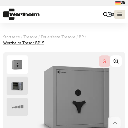
DE
0
Startseite
/
Tresore
/
Feuerfeste Tresore
/
BP
/
Wertheim Tresor BP15