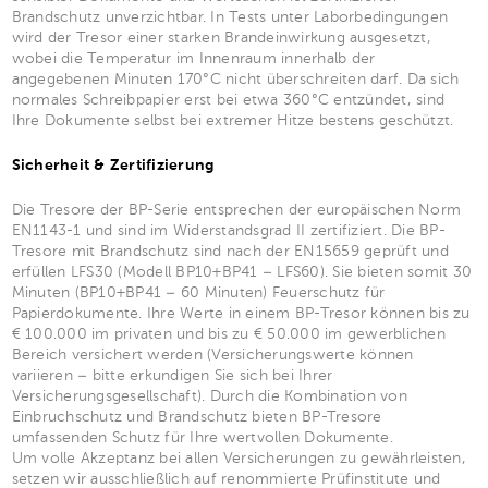
Brandschutz unverzichtbar. In Tests unter Laborbedingungen
wird der Tresor einer starken Brandeinwirkung ausgesetzt,
wobei die Temperatur im Innenraum innerhalb der
angegebenen Minuten 170°C nicht überschreiten darf. Da sich
normales Schreibpapier erst bei etwa 360°C entzündet, sind
Ihre Dokumente selbst bei extremer Hitze bestens geschützt.
Sicherheit & Zertifizierung
Die Tresore der BP-Serie entsprechen der europäischen Norm
EN1143-1 und sind im Widerstandsgrad II zertifiziert. Die BP-
Tresore mit Brandschutz sind nach der EN15659 geprüft und
erfüllen LFS30 (Modell BP10+BP41 – LFS60). Sie bieten somit 30
Minuten (BP10+BP41 – 60 Minuten) Feuerschutz für
Papierdokumente. Ihre Werte in einem BP-Tresor können bis zu
€ 100.000 im privaten und bis zu € 50.000 im gewerblichen
Bereich versichert werden (Versicherungswerte können
variieren – bitte erkundigen Sie sich bei Ihrer
Versicherungsgesellschaft). Durch die Kombination von
Einbruchschutz und Brandschutz bieten BP-Tresore
umfassenden Schutz für Ihre wertvollen Dokumente.
Um volle Akzeptanz bei allen Versicherungen zu gewährleisten,
setzen wir ausschließlich auf renommierte Prüfinstitute und