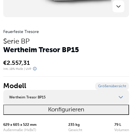
Feuerfeste Tresore
Serie BP
Wertheim Tresor BP15
€
2.557,31
Inkl. 19% MwSt. | UVP
Modell
Größenübersicht
Wertheim Tresor BP15
Konfigurieren
Wertheim Tresor BP10
Wertheim Tresor BP15
629 x 605 x 522 mm
235 kg
79 L
Außenmaße (HxBxT)
Gewicht
Volumen