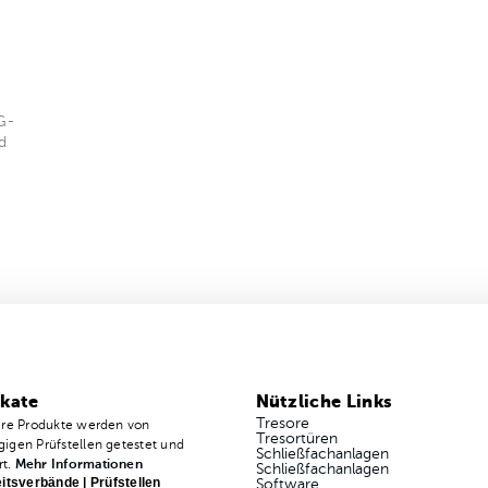
G-
d
ikate
Nützliche Links
Tresore
ere Produkte werden von
Tresortüren
igen Prüfstellen getestet und
Schließfachanlagen
rt.
Mehr Informationen
Schließfachanlagen
itsverbände | Prüfstellen
Software