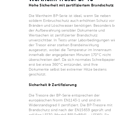
Hohe Sicherheit mit zertifiziertem Brandschutz
Die Wertheim BP-Serie ist ideal, wenn Sie neben
solidem Einbruchschutz auch erhöhten Schutz vor
Bränden und Löschwasser benötigen. Besonders b
der Aufbewahrung sensibler Dokumente und
Wertsachen ist zertifizierter Brandschutz
unverzichtbar. In Tests unter Laborbedingungen wi
der Tresor einer starken Brandeinwirkung
ausgesetzt, wobei die Temperatur im Innenraum
innerhalb der angegebenen Minuten 170°C nicht
überschreiten darf. Da sich normales Schreibpapier
erst bei etwa 360°C entzündet, sind Ihre
Dokumente selbst bei extremer Hitze bestens
geschützt.
Sicherheit & Zertifizierung
Die Tresore der BP-Serie entsprechen der
europäischen Norm EN1143-1 und sind im
Widerstandsgrad II zertifiziert. Die BP-Tresore mit
Brandschutz sind nach der EN15659 geprüft und
erfüllen LFS30 (Modell BP10+BP41 – LFS60). Sie