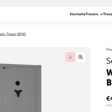
eim Tresor BP40
Feu
S
W
B
€
Ink