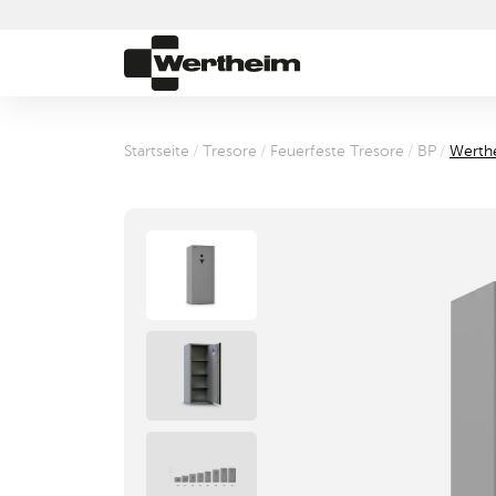
Startseite
/
Tresore
/
Feuerfeste Tresore
/
BP
/
Werth