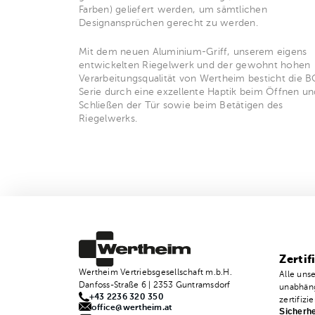
Farben) geliefert werden, um sämtlichen
Designansprüchen gerecht zu werden.
Mit dem neuen Aluminium-Griff, unserem eigens
entwickelten Riegelwerk und der gewohnt hohen
Verarbeitungsqualität von Wertheim besticht die B
Serie durch eine exzellente Haptik beim Öffnen un
Schließen der Tür sowie beim Betätigen des
Riegelwerks.
Zertif
Wertheim Vertriebsgesellschaft m.b.H.
Alle uns
Danfoss-Straße 6 | 2353 Guntramsdorf
unabhäng
+43 2236 320 350
zertifizie
office@wertheim.at
Sicherhe