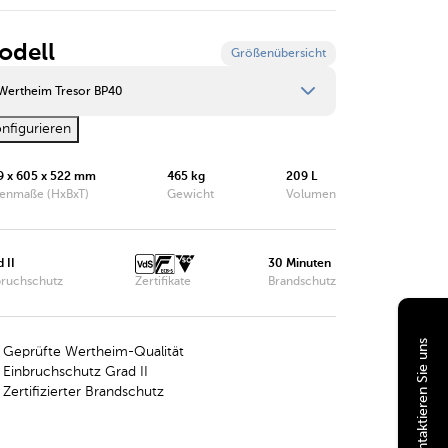
odell
Größenübersicht
Wertheim Tresor BP40
nfigurieren
Wertheim Tresor BP10
9 x 605 x 522 mm
465 kg
209 L
Wertheim Tresor BP15
enmaße (HxBxT)
Gewicht
Volumen
Wertheim Tresor BP20
Wertheim Tresor BP25
 II
30 Minuten
bruchschutz
Zertifikate
Brandschutz
Wertheim Tresor BP30
Wertheim Tresor BP35
Kontaktieren Sie uns
Geprüfte Wertheim-Qualität
Einbruchschutz Grad II
Wertheim Tresor BP40
Zertifizierter Brandschutz
Wertheim Tresor BP41