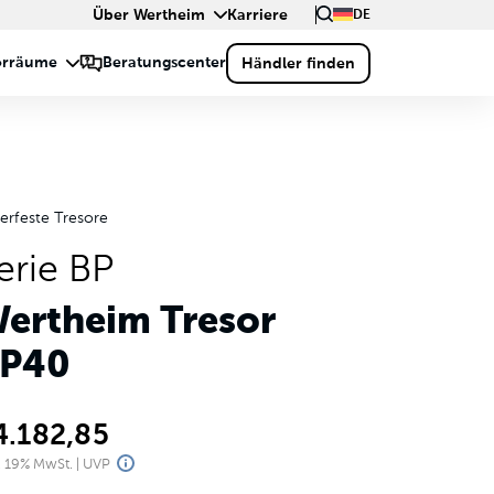
Über Wertheim
Karriere
DE
erfeste Tresore
erie BP
ertheim Tresor
P40
4.182,85
l. 19% MwSt. | UVP