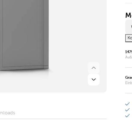
M
Ko
147
Auß
Grad
Ein
nloads